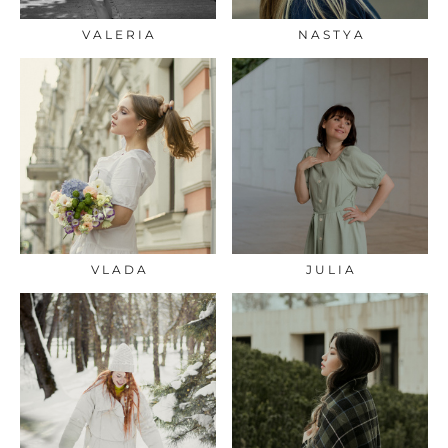
V A L E R I A
N A S T Y A
V L A D A
J U L I A