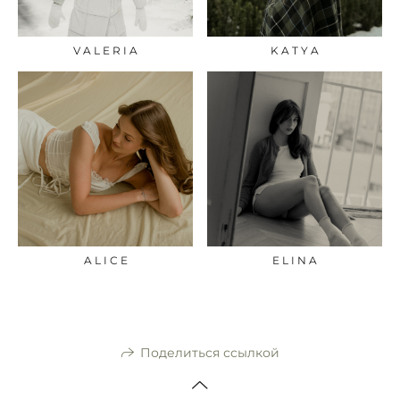
V A L E R I A
K A T Y A
A L I C E
E L I N A
Поделиться ссылкой