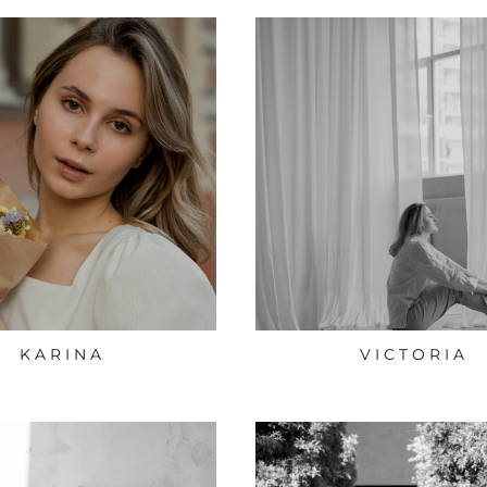
K A R I N A
V I C T O R I A