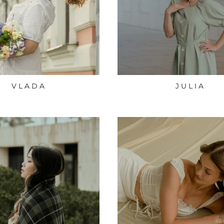
V L A D A
J U L I A