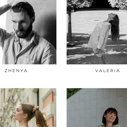
Z H E N Y A
V A L E R I A