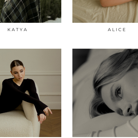
K A T Y A
A L I C E