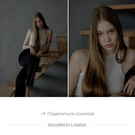
Поделиться ссылкой
ИНДИВИДУАЛЬНЫЕ