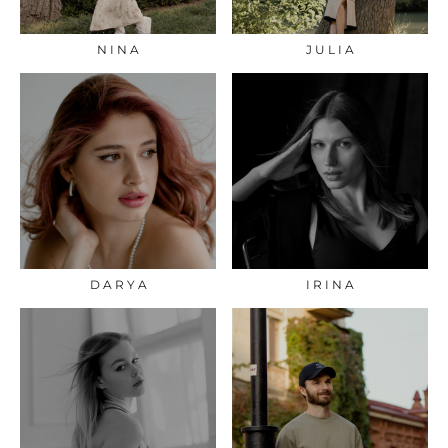
N I N A
J U L I A
D A R Y A
I R I N A