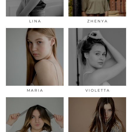
L I N A
Z H E N Y A
M A R I A
V I O L E T T A